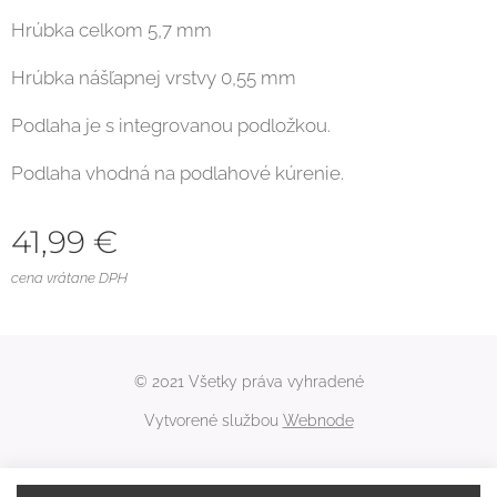
Hrúbka celkom 5,7 mm
Hrúbka nášľapnej vrstvy 0,55 mm
Podlaha je s integrovanou podložkou.
Podlaha vhodná na podlahové kúrenie.
41,99
€
cena vrátane DPH
© 2021 Všetky práva vyhradené
Vytvorené službou
Webnode