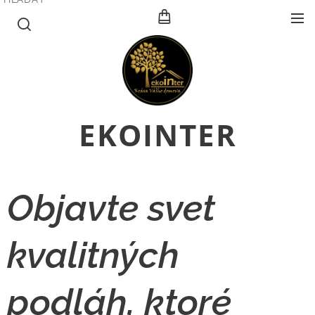
E
KOINTER
Objavte svet
kvalitných
podláh, ktoré