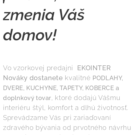
zmenia Váš
domov!
Vo vzorkovej predajni
EKOINTER
Nováky dostanete
kvalitné
PODLAHY,
DVERE, KUCHYNE, TAPETY, KOBERCE a
, ktoré dodajú Vášmu
doplnkový tovar
interiéru štýl, komfort a dlhú životnosť.
Sprevádzame Vás pri zariaďovaní
zdravého bývania od prvotného návrhu