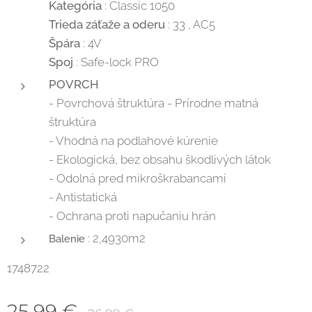
Kategória
: Classic 1050
Trieda záťaže a oderu
: 33 , AC5
Špára
: 4V
Spoj
: Safe-lock PRO
POVRCH
- Povrchová štruktúra - Prírodne matná
štruktúra
- Vhodná na podlahové kúrenie
- Ekologická, bez obsahu škodlivých látok
- Odolná pred mikroškrabancami
- Antistatická
- Ochrana proti napučaniu hrán
: 2,4930m2
Balenie
1748722
25,99
€