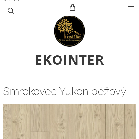
E
KOINTER
Smrekovec Yukon béžový