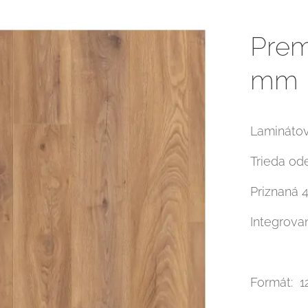
Prem
mm
Lamináto
Trieda od
Priznaná 
Integrova
Formát: 