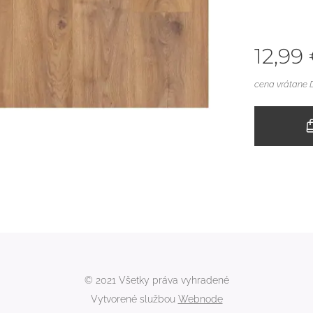
12,99
cena vrátane
© 2021 Všetky práva vyhradené
Vytvorené službou
Webnode