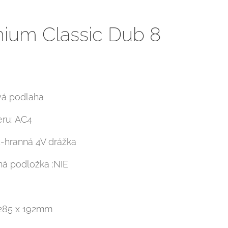
ium Classic Dub 8
vá podlaha
eru: AC4
4-hranná 4V drážka
ná podložka :NIE
1285 x 192mm