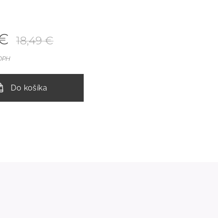
€
18,49
€
 DPH
Do košíka