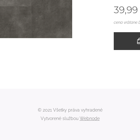
39,99
cena vrátane
© 2021 Všetky práva vyhradené
Vytvorené službou
Webnode