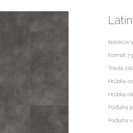
Lati
Kolekcia V
Formát 7
Trieda zá
Hrúbka c
Hrúbka ná
Podlaha j
Podlaha v