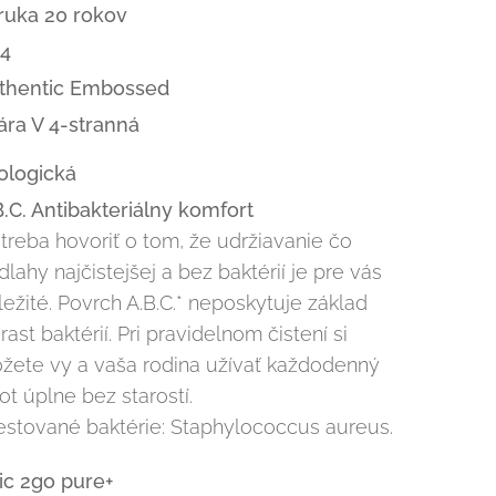
ruka 20 rokov
4
thentic Embossed
ára V 4-stranná
ologická
B.C. Antibakteriálny komfort
treba hovoriť o tom, že udržiavanie čo
dlahy najčistejšej a bez baktérií je pre vás
ležité. Povrch A.B.C.* neposkytuje základ
rast baktérií. Pri pravidelnom čistení si
žete vy a vaša rodina užívať každodenný
ot úplne bez starostí.
Testované baktérie: Staphylococcus aureus.
lic 2go pure+