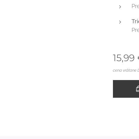
Pr
Tr
Pr
15,99
cena vrátane