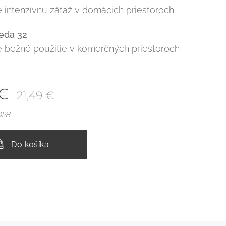
e intenzívnu záťaž v domácich priestoroch
ieda 32
e bežné použitie v komerčných priestoroch
€
21,49
€
 DPH
Do košíka