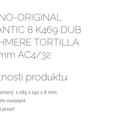
NO-ORIGINAL
ANTIC 8 K469 DUB
HMERE TORTILLA
8mm AC4/32
tnosti produktu
zmery: 1 285 x 192 x 8 mm
ght-resistant
t proof