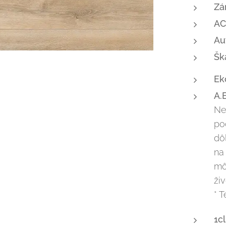
Zá
AC
Au
Šk
Ek
A.
Ne
po
dô
na 
mô
živ
* 
1c