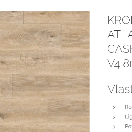
KRO
ATL
CAS
V4 
Vlas
Ro
Li
Pe