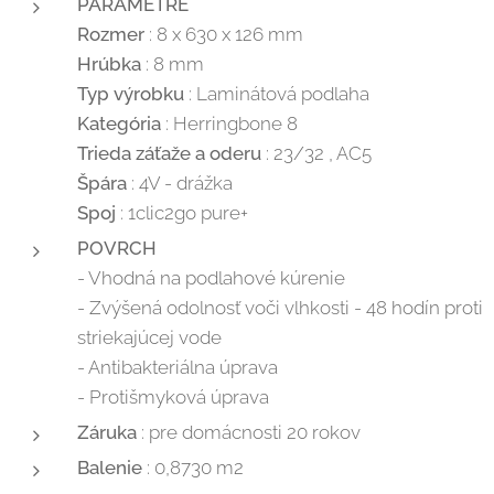
PARAMETRE
Rozmer
: 8 x 630 x 126 mm
Hrúbka
: 8 mm
Typ výrobku
: Laminátová podlaha
Kategória
: Herringbone 8
Trieda záťaže a oderu
: 23/32 , AC5
Špára
: 4V - drážka
Spoj
: 1clic2go pure+
POVRCH
- Vhodná na podlahové kúrenie
- Zvýšená odolnosť voči vlhkosti - 48 hodín proti
striekajúcej vode
- Antibakteriálna úprava
- Protišmyková úprava
Záruka
: pre domácnosti 20 rokov
Balenie
: 0,8730 m2