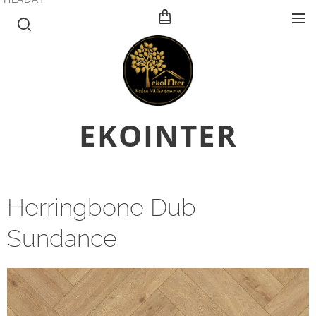
E
KOINTER
Herringbone Dub
Sundance