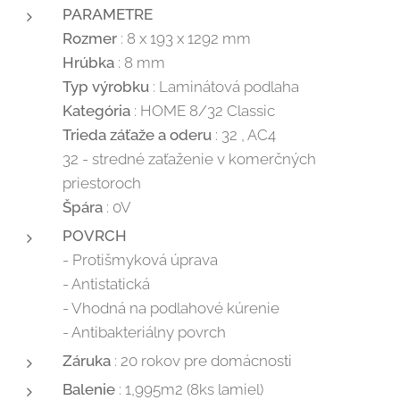
PARAMETRE
Rozmer
: 8 x 193 x 1292 mm
Hrúbka
: 8 mm
Typ výrobku
: Laminátová podlaha
Kategória
: HOME 8/32 Classic
Trieda záťaže a oderu
: 32 , AC4
32 - stredné zaťaženie v komerčných
priestoroch
Špára
: 0V
POVRCH
- Protišmyková úprava
- Antistatická
- Vhodná na podlahové kúrenie
- Antibakteriálny povrch
Záruka
: 20 rokov pre domácnosti
Balenie
: 1,995m2 (8ks lamiel)