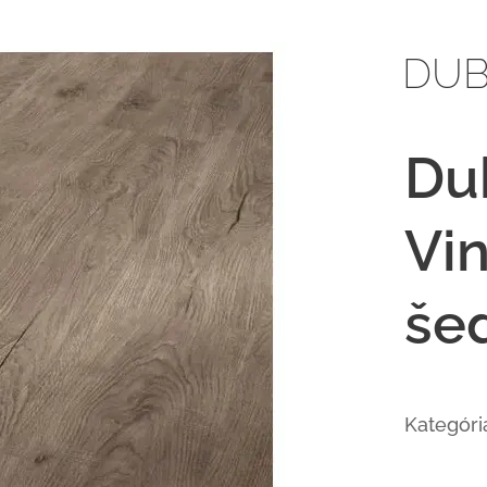
DUB
Du
Vi
še
Kategóri