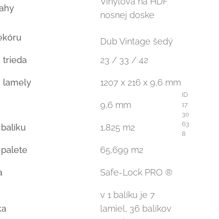
Vinylová na HDF
lahy
nosnej doske
ekóru
Dub Vintage šedý
 trieda
23 / 33 / 42
 lamely
1207 x 216 x 9,6 mm
ID
9,6 mm
17
30
63
 balíku
1,825 m2
8
 palete
65,699 m2
a
Safe-Lock PRO ®
v 1 balíku je 7
ka
lamiel, 36 balíkov