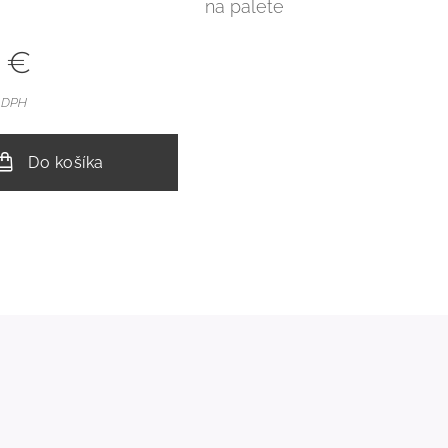
na palete
€
e DPH
Do košíka