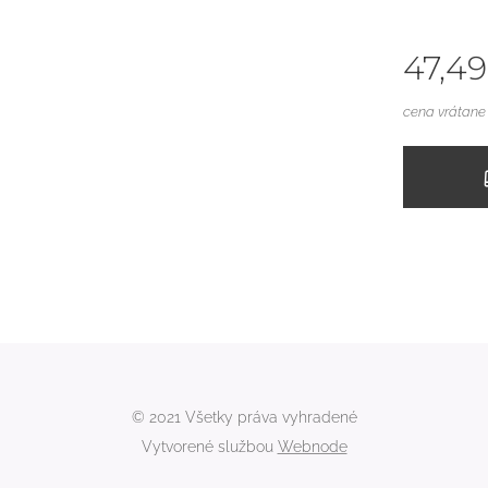
47,49
cena vrátan
© 2021 Všetky práva vyhradené
Vytvorené službou
Webnode