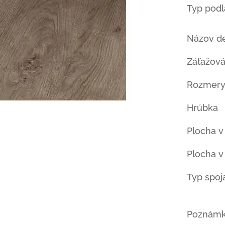
Typ pod
Názov d
Záťažová
Rozmery
Hrúbka
Plocha v
Plocha v
Typ spoj
Poznám