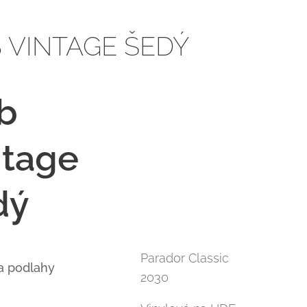
 VINTAGE ŠEDÝ
b
ntage
dý
Parador Classic
a podlahy
2030