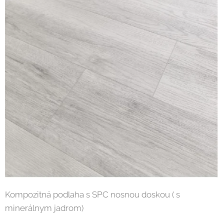
Kompozitná podlaha s SPC nosnou doskou ( s
minerálnym jadrom)