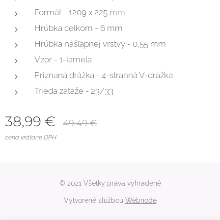
Formát - 1209 x 225 mm
Hrúbka celkom - 6 mm
Hrúbka nášľapnej vrstvy - 0,55 mm
Vzor - 1-lamela
Priznaná drážka - 4-stranná V-drážka
Trieda záťaže - 23/33
38,99
€
49,49
€
cena vrátane DPH
© 2021 Všetky práva vyhradené
Vytvorené službou
Webnode