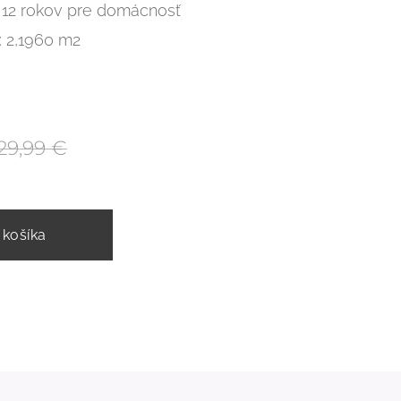
 12 rokov pre domácnosť
: 2,1960 m2
29,99
€
 košíka