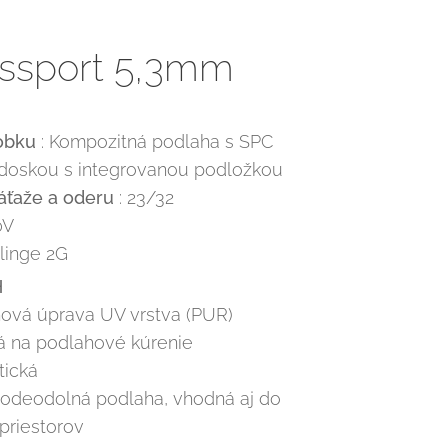
ssport 5,3mm
obku
: Kompozitná podlaha s SPC
doskou s integrovanou podložkou
záťaže a oderu
: 23/32
0V
älinge 2G
H
hová úprava UV vrstva (PUR)
á na podlahové kúrenie
tická
vodeodolná podlaha, vhodná aj do
priestorov