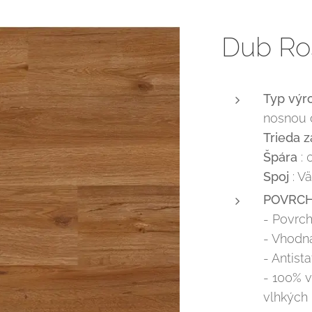
Dub Ro
Typ výr
nosnou 
Trieda 
Špára
: 
Spoj
: V
POVRC
- Povrc
- Vhodn
- Antista
- 100% 
vlhkých 