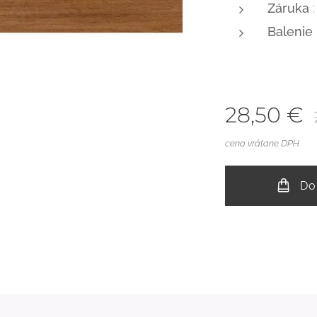
Záruka
:
Balenie
28,50
€
cena vrátane DPH
Do