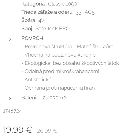
Kategória
: Classic 1050
Trieda záťaže a oderu
: 33 , AC5
Špára
: 4V
Spoj
: Safe-lock PRO
POVRCH
- Povrchová štruktúra - Matná štruktúra
- Vhodná na podlahové kúrenie
- Ekologická, bez obsahu škodlivých látok
- Odolná pred mikroškrabancami
- Antistatická
- Ochrana proti napučaniu hrán
Balenie
: 2,4930m2
1748724
19,99
€
26,99
€