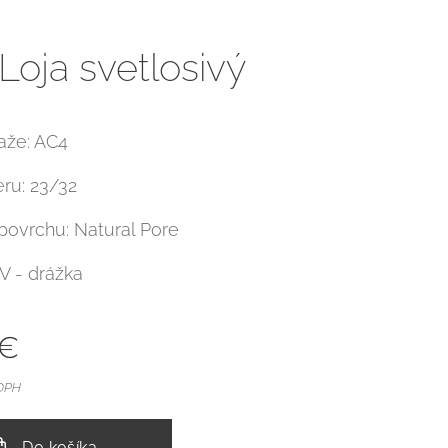
Loja svetlosivý
ťaže: AC4
eru: 23/32
 povrchu: Natural Pore
 V - drážka
€
 DPH
Do košíka