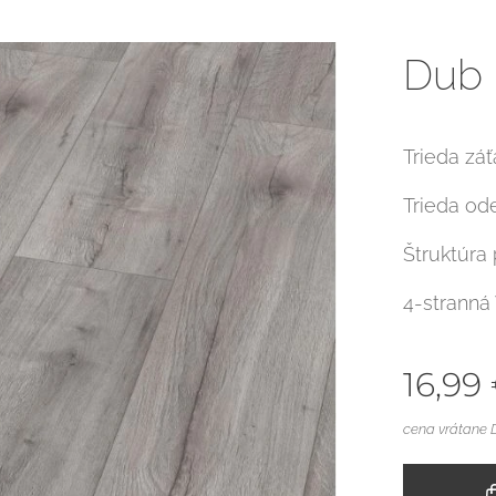
Dub 
Trieda zá
Trieda od
Štruktúra
4-stranná
16,99
cena vrátane