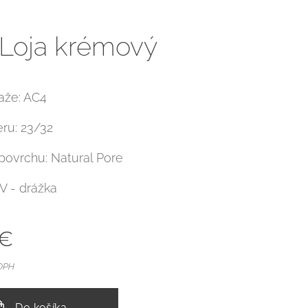
Loja krémový
ťaže: AC4
eru: 23/32
 povrchu: Natural Pore
 V - drážka
€
 DPH
Do košíka