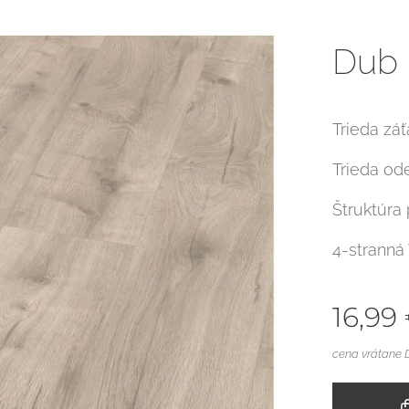
Dub 
Trieda zá
Trieda od
Štruktúra
4-stranná
16,99
cena vrátane