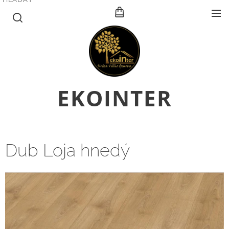
E
KOINTER
Dub Loja hnedý