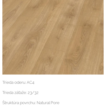
Trieda oderu: AC4
Trieda záťaže: 23/32
Štruktúra povrchu: Natural Pore