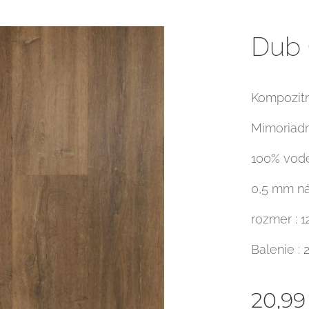
Dub
Kompozitn
Mimoriadn
100% vod
0,5 mm ná
rozmer : 
Balenie : 
20,99