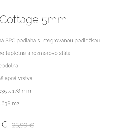
 Cottage 5mm
á SPC podlaha s integrovanou podložkou.
e teplotne a rozmerovo stála.
eodolná
šlapná vrstva
1235 x 178 mm
2,638 m2
€
25,99
€