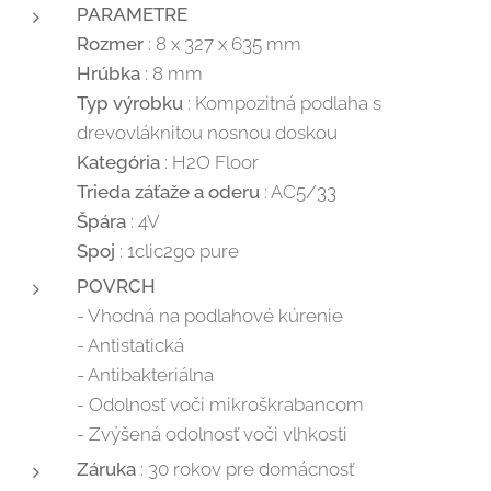
PARAMETRE
Rozmer
: 8 x 327 x 635 mm
Hrúbka
: 8 mm
Typ výrobku
: Kompozitná podlaha s
drevovláknitou nosnou doskou
Kategória
: H2O Floor
Trieda záťaže a oderu
: AC5/33
Špára
: 4V
Spoj
: 1clic2go pure
POVRCH
- Vhodná na podlahové kúrenie
- Antistatická
- Antibakteriálna
- Odolnosť voči mikroškrabancom
- Zvýšená odolnosť voči vlhkosti
Záruka
: 30 rokov pre domácnosť