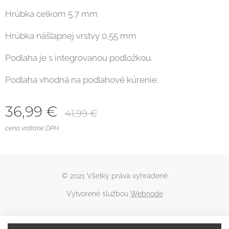
Hrúbka celkom 5,7 mm
Hrúbka nášľapnej vrstvy 0,55 mm
Podlaha je s integrovanou podložkou.
Podlaha vhodná na podlahové kúrenie.
36,99
€
41,99
€
cena vrátane DPH
© 2021 Všetky práva vyhradené
Vytvorené službou
Webnode