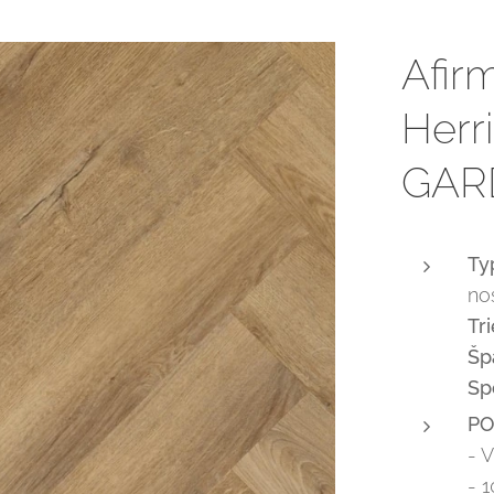
Afir
Herr
GAR
Ty
no
Tr
Šp
Sp
P
- 
- 