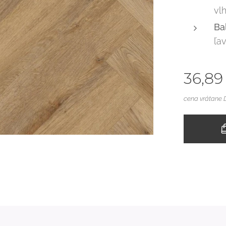
vl
Ba
ľa
36,89
cena vrátane