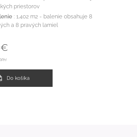
hkých priestorov
lenie
: 1,402 m2 - balenie obsahuje 8
vých a 8 pravých lamiel
€
 DPH
Do košíka