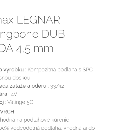
max LEGNAR
ingbone DUB
DA 4,5 mm
p výrobku
: Kompozitná podlaha s SPC
snou doskou
ieda záťaže a oderu
: 33/42
ára
: 4V
oj
: Välinge 5Gi
OVRCH
Vhodná na podlahové kúrenie
100% vodeodolná podlaha, vhodná aj do